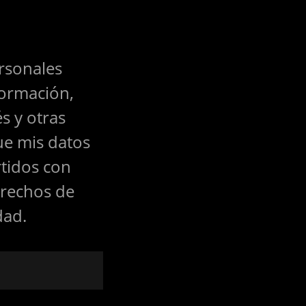
ersonales
formación,
s y otras
ue mis datos
rtidos con
erechos de
dad.